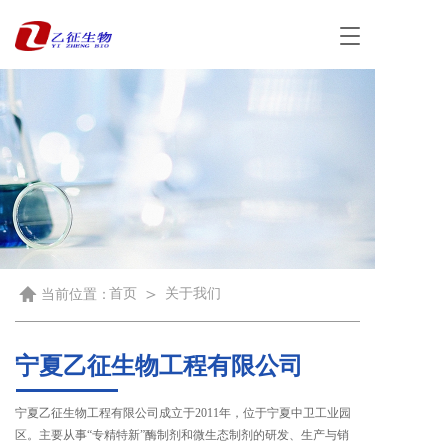
T
o
g
g
l
e
n
a
v
i
g
a
t
＞
首页
关于我们
i
当前位置：
o
n
宁夏乙征生物工程有限公司
宁夏乙征生物工程有限公司成立于2011年，位于宁夏中卫工业园
区。主要从事“专精特新”酶制剂和微生态制剂的研发、生产与销