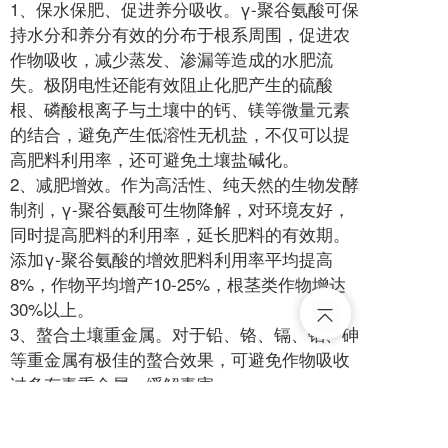
1、保水保肥、促进养分吸收。γ-聚谷氨酸可保
持水分和养分有效的分布于根系周围，促进农
作物吸收，减少蒸发、渗漏等造成的水肥流
失。极阴电性还能有效阻止化肥产生的硫酸
根、磷酸根离子与土壤中的钙、镁等微量元素
的结合，避免产生低溶性无机盐，不仅可以提
高肥料利用率，还可避免土壤盐碱化。
2、减肥增效。作为高活性、纯天然的生物发酵
制剂，γ-聚谷氨酸可生物降解，对环境友好，
同时提高肥料的利用率，延长肥料的有效期。
添加γ-聚谷氨酸的增效肥料利用率平均提高
8%，作物平均增产10-25%，根茎类作物增达
30%以上。
3、螯合土壤重金属。对于铅、铬、镉、铝、砷
等重金属有极佳的螯合效果，可避免作物吸收
过多有毒重金属，缓解毒害。
4、平衡土壤酸碱度。遇碱的时候γ-羧基与其进
行中和，在遇酸的时候α-氨基与其中和，能够