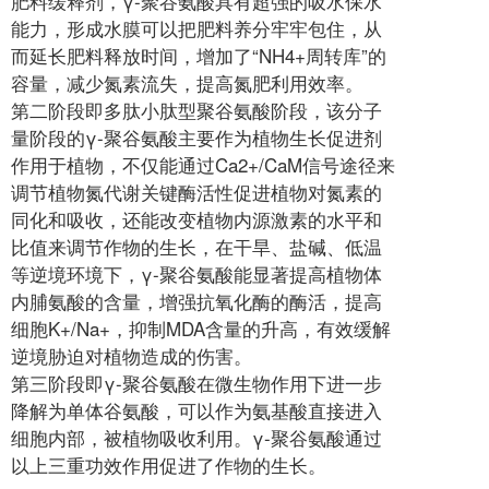
肥料缓释剂，γ-聚谷氨酸具有超强的吸水保水
能力，形成水膜可以把肥料养分牢牢包住，从
而延长肥料释放时间，增加了“NH4+周转库”的
容量，减少氮素流失，提高氮肥利用效率。
第二阶段即多肽小肽型聚谷氨酸阶段，该分子
量阶段的γ-聚谷氨酸主要作为植物生长促进剂
作用于植物，不仅能通过Ca2+/CaM信号途径来
调节植物氮代谢关键酶活性促进植物对氮素的
同化和吸收，还能改变植物内源激素的水平和
比值来调节作物的生长，在干旱、盐碱、低温
等逆境环境下，γ-聚谷氨酸能显著提高植物体
内脯氨酸的含量，增强抗氧化酶的酶活，提高
细胞K+/Na+，抑制MDA含量的升高，有效缓解
逆境胁迫对植物造成的伤害。
第三阶段即γ-聚谷氨酸在微生物作用下进一步
降解为单体谷氨酸，可以作为氨基酸直接进入
细胞内部，被植物吸收利用。γ-聚谷氨酸通过
以上三重功效作用促进了作物的生长。