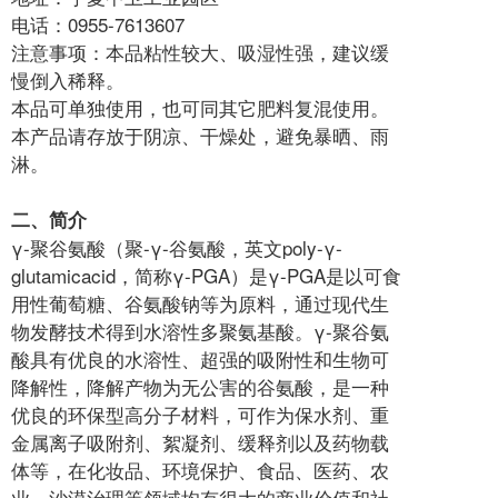
电话：
0955-7613607
注意事项：本品粘性较大、吸湿性强，建议缓
慢倒入稀释。
本品可单独使用，也可同其它肥料复混使用。
本产品请存放于阴凉、干燥处，避免暴晒、雨
淋。
二、简介
γ-聚谷氨酸（聚-γ-谷氨酸，英文poly-γ-
glutamicacid，简称γ-PGA）是γ-PGA是以可食
用性葡萄糖、谷氨酸钠等为原料，通过现代生
物发酵技术得到水溶性多聚氨基酸。γ-聚谷氨
酸具有优良的水溶性、超强的吸附性和生物可
降解性，降解产物为无公害的谷氨酸，是一种
优良的环保型高分子材料，可作为保水剂、重
金属离子吸附剂、絮凝剂、缓释剂以及药物载
体等，在化妆品、环境保护、食品、医药、农
业、沙漠治理等领域均有很大的商业价值和社