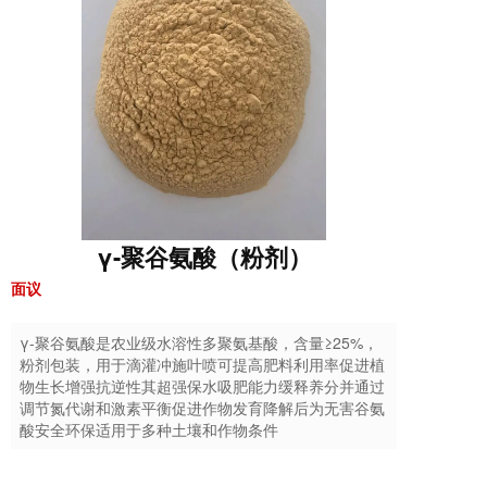
γ-聚谷氨酸（粉剂）
面议
γ-聚谷氨酸是农业级水溶性多聚氨基酸，含量≥25%，
粉剂包装，用于滴灌冲施叶喷可提高肥料利用率促进植
物生长增强抗逆性其超强保水吸肥能力缓释养分并通过
调节氮代谢和激素平衡促进作物发育降解后为无害谷氨
酸安全环保适用于多种土壤和作物条件